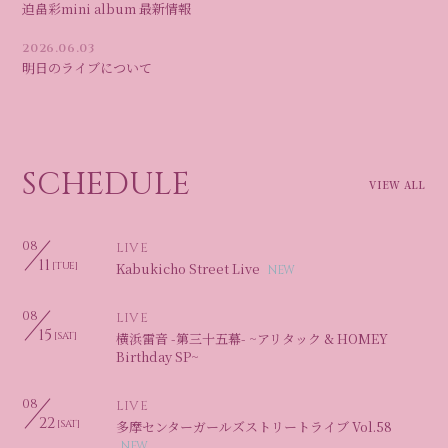
迫畠彩mini album 最新情報
2026.06.03
明日のライブについて
SCHEDULE
VIEW ALL
08
LIVE
11
[TUE]
Kabukicho Street Live
08
LIVE
15
[SAT]
横浜雷音 -第三十五幕- ~アリタック & HOMEY
Birthday SP~
08
LIVE
22
[SAT]
多摩センターガールズストリートライブ Vol.58