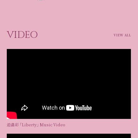
VIDEO
VIEW ALL
迫畠彩 ｢Liberty｣ Music Video