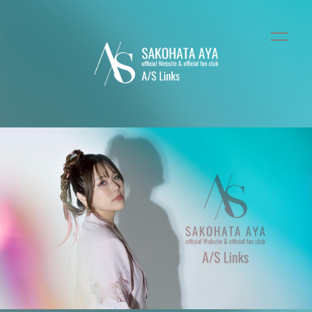
HOME
ABOUT
INFORMATION
SCHEDULE
PROFILE
VIDEO
BLOG
MOVIE
会員登録
ログイン